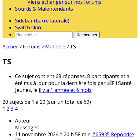
Viens échanger sur nos forums
Sourds & Malentendants
Sidebar (barre latérale)
Switch skin
Rechercher
Accueil
/
Forums
/
Mal-être
/
TS
TS
Ce sujet contient 68 réponses, 8 participants et a
été mis à jour pour la dernière fois par
Fil Santé
Jeunes, le
il y a 1 année et 6 mois
.
20 sujets de 1 à 20 (sur un total de 69)
1
2
3
4
→
Auteur
Messages
11 novembre 2024 à 20 h 58 min
#65935
Répondre