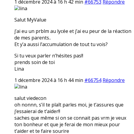
1 décembre 2024 à 16 h 42 min
#66753
Répondre
lina
Salut MyValue
j’ai eu un prblm au lycée et j’ai eu peur de la réaction
de mes parents..
Et y’a aussi l’accumulation de tout tu vois?
Si tu veux parler n’hésites pas!!
prends soin de toi
Lina
1 décembre 2024 à 16 h 44 min
#66754
Répondre
lina
salut viedecon
oh nonnn, s’il te plaît parles moi, je t’assures que
j’essaierai de t’aider!!
saches que même si on se connait pas vrm je veux
ton bonheur et que je ferai de mon mieux pour
t’aider et te faire sourire