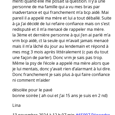
menti quand elle me posait la question. Il y’a une
personne de ma famille qui a vu mes bras par
inadvertance et qui franchement m’a bcp aidé. Mai
pareil il a appelé ma mère et lui a tout déballé. Suite
à ça j’ai décidé de lui refaire confiance mais on s’est
redisputé et il m’a menacé de rappeler ma mère.
la 3ème et dernière personne à qui j’en ai parlé m’a
vrm bcp aidé, ct la seule qui m’avait jamais menacé
mais il m’a lâché du jour au lendemain et répond à
mes msg 3 mois après littéralement (c pas du tout
une façon de parler). Donc vrm je sais pas trop.
Même la psy de l’école a appelé ma mère alors que
je lui mentais, donc y’avait rien d’alarmant à lui dire.
Donc franchement je sais plus à qui faire confiance
ni comment m’aider
désolée pour le pavé
bonne soirée ( ah oui et j’ai 15 ans je suis en 2 nd)
Lina
13 novembre 2024 à 12 h 07 min
#65997
Répondre