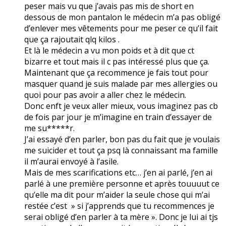
peser mais vu que j’avais pas mis de short en
dessous de mon pantalon le médecin m’a pas obligé
d’enlever mes vêtements pour me peser ce qu’il fait
que ça rajoutait qlq kilos .
Et là le médecin a vu mon poids et à dit que ct
bizarre et tout mais il c pas intéressé plus que ça.
Maintenant que ça recommence je fais tout pour
masquer quand je suis malade par mes allergies ou
quoi pour pas avoir a aller chez le médecin.
Donc enft je veux aller mieux, vous imaginez pas cb
de fois par jour je m’imagine en train d’essayer de
me su*****r.
J’ai essayé d’en parler, bon pas du fait que je voulais
me suicider et tout ça psq là connaissant ma famille
il m’aurai envoyé à l’asile.
Mais de mes scarifications etc… j’en ai parlé, j’en ai
parlé à une première personne et après touuuut ce
qu’elle ma dit pour m’aider la seule chose qui m’ai
restée c’est » si j’apprends que tu recommences je
serai obligé d’en parler à ta mère ». Donc je lui ai tjs