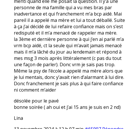
menti quand elle me posait la question. Il y’a une
personne de ma famille qui a vu mes bras par
inadvertance et qui franchement m’a bcp aidé. Mai
pareil il a appelé ma mère et lui a tout déballé. Suite
à ça j’ai décidé de lui refaire confiance mais on s’est
redisputé et il m’a menacé de rappeler ma mère.
la 3ème et dernière personne à qui j’en ai parlé m’a
vrm bcp aidé, ct la seule qui m’avait jamais menacé
mais il m’a lâché du jour au lendemain et répond à
mes msg 3 mois après littéralement (c pas du tout
une façon de parler). Donc vrm je sais pas trop.
Même la psy de l’école a appelé ma mère alors que
je lui mentais, donc y’avait rien d’alarmant à lui dire.
Donc franchement je sais plus à qui faire confiance
ni comment m’aider
désolée pour le pavé
bonne soirée ( ah oui et j’ai 15 ans je suis en 2 nd)
Lina
13 novembre 2024 à 12 h 07 min
#65997
Répondre