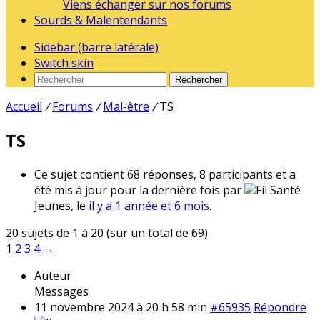
Viens échanger sur nos forums
Sourds & Malentendants
Sidebar (barre latérale)
Switch skin
Rechercher
Accueil
/
Forums
/
Mal-être
/
TS
TS
Ce sujet contient 68 réponses, 8 participants et a
été mis à jour pour la dernière fois par
Fil Santé
Jeunes, le
il y a 1 année et 6 mois
.
20 sujets de 1 à 20 (sur un total de 69)
1
2
3
4
→
Auteur
Messages
11 novembre 2024 à 20 h 58 min
#65935
Répondre