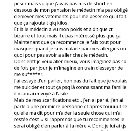
peser mais vu que j’avais pas mis de short en
dessous de mon pantalon le médecin m’a pas obligé
d’enlever mes vêtements pour me peser ce qu’il fait
que ça rajoutait qlq kilos .
Et là le médecin a vu mon poids et à dit que ct
bizarre et tout mais il c pas intéressé plus que ça.
Maintenant que ça recommence je fais tout pour
masquer quand je suis malade par mes allergies ou
quoi pour pas avoir a aller chez le médecin.
Donc enft je veux aller mieux, vous imaginez pas cb
de fois par jour je m’imagine en train d’essayer de
me su*****r.
J’ai essayé d’en parler, bon pas du fait que je voulais
me suicider et tout ça psq là connaissant ma famille
il m’aurai envoyé à l’asile.
Mais de mes scarifications etc… j’en ai parlé, j’en ai
parlé à une première personne et après touuuut ce
qu’elle ma dit pour m’aider la seule chose qui m’ai
restée c’est » si j’apprends que tu recommences je
serai obligé d’en parler à ta mère ». Donc je lui ai tjs