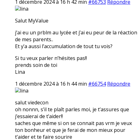
1 décembre 2024 à 16 h 42 min
#66753
Répondre
lina
Salut MyValue
j’ai eu un prblm au lycée et j’ai eu peur de la réaction
de mes parents..
Et y’a aussi l’accumulation de tout tu vois?
Si tu veux parler n’hésites pas!!
prends soin de toi
Lina
1 décembre 2024 à 16 h 44 min
#66754
Répondre
lina
salut viedecon
oh nonnn, s’il te plaît parles moi, je t’assures que
j’essaierai de t’aider!!
saches que même si on se connait pas vrm je veux
ton bonheur et que je ferai de mon mieux pour
t’aider et te faire sourire