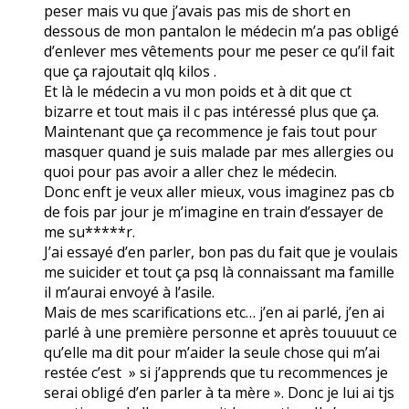
peser mais vu que j’avais pas mis de short en
dessous de mon pantalon le médecin m’a pas obligé
d’enlever mes vêtements pour me peser ce qu’il fait
que ça rajoutait qlq kilos .
Et là le médecin a vu mon poids et à dit que ct
bizarre et tout mais il c pas intéressé plus que ça.
Maintenant que ça recommence je fais tout pour
masquer quand je suis malade par mes allergies ou
quoi pour pas avoir a aller chez le médecin.
Donc enft je veux aller mieux, vous imaginez pas cb
de fois par jour je m’imagine en train d’essayer de
me su*****r.
J’ai essayé d’en parler, bon pas du fait que je voulais
me suicider et tout ça psq là connaissant ma famille
il m’aurai envoyé à l’asile.
Mais de mes scarifications etc… j’en ai parlé, j’en ai
parlé à une première personne et après touuuut ce
qu’elle ma dit pour m’aider la seule chose qui m’ai
restée c’est » si j’apprends que tu recommences je
serai obligé d’en parler à ta mère ». Donc je lui ai tjs