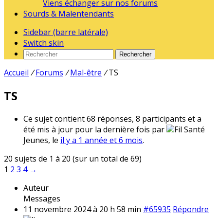
Viens échanger sur nos forums
Sourds & Malentendants
Sidebar (barre latérale)
Switch skin
Rechercher
Accueil
/
Forums
/
Mal-être
/
TS
TS
Ce sujet contient 68 réponses, 8 participants et a
été mis à jour pour la dernière fois par
Fil Santé
Jeunes, le
il y a 1 année et 6 mois
.
20 sujets de 1 à 20 (sur un total de 69)
1
2
3
4
→
Auteur
Messages
11 novembre 2024 à 20 h 58 min
#65935
Répondre