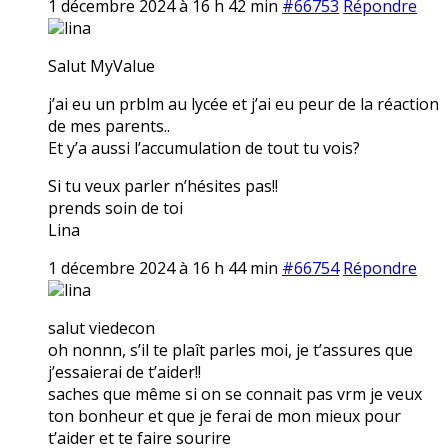
1 décembre 2024 à 16 h 42 min
#66753
Répondre
lina
Salut MyValue
j’ai eu un prblm au lycée et j’ai eu peur de la réaction
de mes parents..
Et y’a aussi l’accumulation de tout tu vois?
Si tu veux parler n’hésites pas!!
prends soin de toi
Lina
1 décembre 2024 à 16 h 44 min
#66754
Répondre
lina
salut viedecon
oh nonnn, s’il te plaît parles moi, je t’assures que
j’essaierai de t’aider!!
saches que même si on se connait pas vrm je veux
ton bonheur et que je ferai de mon mieux pour
t’aider et te faire sourire