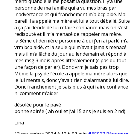
menti quand elle me posait la question. Il y’a une
personne de ma famille qui a vu mes bras par
inadvertance et qui franchement m’a bcp aidé. Mai
pareil il a appelé ma mère et lui a tout déballé. Suite
à ça j’ai décidé de lui refaire confiance mais on s’est
redisputé et il m’a menacé de rappeler ma mère.
la 3ème et dernière personne à qui j’en ai parlé m’a
vrm bcp aidé, ct la seule qui m’avait jamais menacé
mais il m’a lâché du jour au lendemain et répond à
mes msg 3 mois après littéralement (c pas du tout
une façon de parler). Donc vrm je sais pas trop.
Même la psy de l’école a appelé ma mère alors que
je lui mentais, donc y’avait rien d’alarmant à lui dire.
Donc franchement je sais plus à qui faire confiance
ni comment m’aider
désolée pour le pavé
bonne soirée ( ah oui et j’ai 15 ans je suis en 2 nd)
Lina
13 novembre 2024 à 12 h 07 min
#65997
Répondre