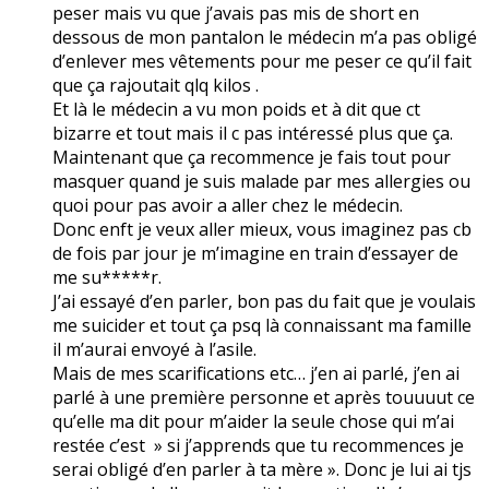
peser mais vu que j’avais pas mis de short en
dessous de mon pantalon le médecin m’a pas obligé
d’enlever mes vêtements pour me peser ce qu’il fait
que ça rajoutait qlq kilos .
Et là le médecin a vu mon poids et à dit que ct
bizarre et tout mais il c pas intéressé plus que ça.
Maintenant que ça recommence je fais tout pour
masquer quand je suis malade par mes allergies ou
quoi pour pas avoir a aller chez le médecin.
Donc enft je veux aller mieux, vous imaginez pas cb
de fois par jour je m’imagine en train d’essayer de
me su*****r.
J’ai essayé d’en parler, bon pas du fait que je voulais
me suicider et tout ça psq là connaissant ma famille
il m’aurai envoyé à l’asile.
Mais de mes scarifications etc… j’en ai parlé, j’en ai
parlé à une première personne et après touuuut ce
qu’elle ma dit pour m’aider la seule chose qui m’ai
restée c’est » si j’apprends que tu recommences je
serai obligé d’en parler à ta mère ». Donc je lui ai tjs