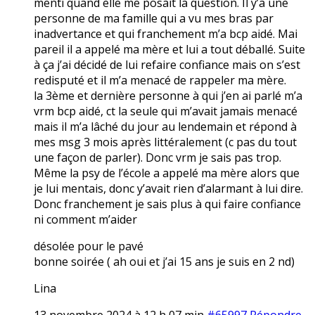
menti quand elle me posait la question. Il y’a une
personne de ma famille qui a vu mes bras par
inadvertance et qui franchement m’a bcp aidé. Mai
pareil il a appelé ma mère et lui a tout déballé. Suite
à ça j’ai décidé de lui refaire confiance mais on s’est
redisputé et il m’a menacé de rappeler ma mère.
la 3ème et dernière personne à qui j’en ai parlé m’a
vrm bcp aidé, ct la seule qui m’avait jamais menacé
mais il m’a lâché du jour au lendemain et répond à
mes msg 3 mois après littéralement (c pas du tout
une façon de parler). Donc vrm je sais pas trop.
Même la psy de l’école a appelé ma mère alors que
je lui mentais, donc y’avait rien d’alarmant à lui dire.
Donc franchement je sais plus à qui faire confiance
ni comment m’aider
désolée pour le pavé
bonne soirée ( ah oui et j’ai 15 ans je suis en 2 nd)
Lina
13 novembre 2024 à 12 h 07 min
#65997
Répondre