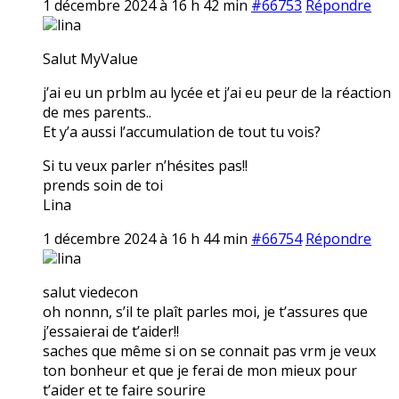
1 décembre 2024 à 16 h 42 min
#66753
Répondre
lina
Salut MyValue
j’ai eu un prblm au lycée et j’ai eu peur de la réaction
de mes parents..
Et y’a aussi l’accumulation de tout tu vois?
Si tu veux parler n’hésites pas!!
prends soin de toi
Lina
1 décembre 2024 à 16 h 44 min
#66754
Répondre
lina
salut viedecon
oh nonnn, s’il te plaît parles moi, je t’assures que
j’essaierai de t’aider!!
saches que même si on se connait pas vrm je veux
ton bonheur et que je ferai de mon mieux pour
t’aider et te faire sourire