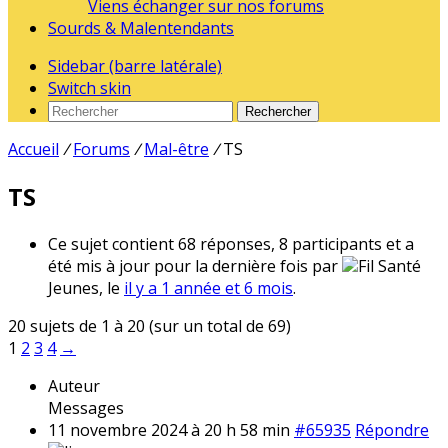
Viens échanger sur nos forums
Sourds & Malentendants
Sidebar (barre latérale)
Switch skin
Rechercher
Accueil
/
Forums
/
Mal-être
/
TS
TS
Ce sujet contient 68 réponses, 8 participants et a
été mis à jour pour la dernière fois par
Fil Santé
Jeunes, le
il y a 1 année et 6 mois
.
20 sujets de 1 à 20 (sur un total de 69)
1
2
3
4
→
Auteur
Messages
11 novembre 2024 à 20 h 58 min
#65935
Répondre