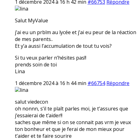
1 décembre 2024 à 16 h 42 min
#66753
Répondre
lina
Salut MyValue
j’ai eu un prblm au lycée et j’ai eu peur de la réaction
de mes parents..
Et y’a aussi l’accumulation de tout tu vois?
Si tu veux parler n’hésites pas!!
prends soin de toi
Lina
1 décembre 2024 à 16 h 44 min
#66754
Répondre
lina
salut viedecon
oh nonnn, s’il te plaît parles moi, je t’assures que
j’essaierai de t’aider!!
saches que même si on se connait pas vrm je veux
ton bonheur et que je ferai de mon mieux pour
t’aider et te faire sourire