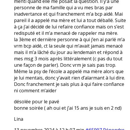
menti quand elle me posait la question. Il y’a une
personne de ma famille qui a vu mes bras par
inadvertance et qui franchement m’a bcp aidé. Mai
pareil il a appelé ma mère et lui a tout déballé. Suite
à ça j’ai décidé de lui refaire confiance mais on s’est
redisputé et il m’a menacé de rappeler ma mère.
la 3ème et dernière personne à qui j’en ai parlé m’a
vrm bcp aidé, ct la seule qui m’avait jamais menacé
mais il m’a lâché du jour au lendemain et répond à
mes msg 3 mois après littéralement (c pas du tout
une façon de parler). Donc vrm je sais pas trop.
Même la psy de l’école a appelé ma mère alors que
je lui mentais, donc y’avait rien d’alarmant à lui dire.
Donc franchement je sais plus à qui faire confiance
ni comment m’aider
désolée pour le pavé
bonne soirée ( ah oui et j’ai 15 ans je suis en 2 nd)
Lina
13 novembre 2024 à 12 h 07 min
#65997
Répondre