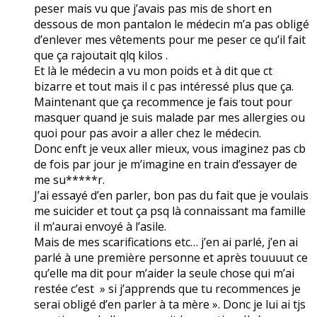
peser mais vu que j’avais pas mis de short en
dessous de mon pantalon le médecin m’a pas obligé
d’enlever mes vêtements pour me peser ce qu’il fait
que ça rajoutait qlq kilos .
Et là le médecin a vu mon poids et à dit que ct
bizarre et tout mais il c pas intéressé plus que ça.
Maintenant que ça recommence je fais tout pour
masquer quand je suis malade par mes allergies ou
quoi pour pas avoir a aller chez le médecin.
Donc enft je veux aller mieux, vous imaginez pas cb
de fois par jour je m’imagine en train d’essayer de
me su*****r.
J’ai essayé d’en parler, bon pas du fait que je voulais
me suicider et tout ça psq là connaissant ma famille
il m’aurai envoyé à l’asile.
Mais de mes scarifications etc… j’en ai parlé, j’en ai
parlé à une première personne et après touuuut ce
qu’elle ma dit pour m’aider la seule chose qui m’ai
restée c’est » si j’apprends que tu recommences je
serai obligé d’en parler à ta mère ». Donc je lui ai tjs