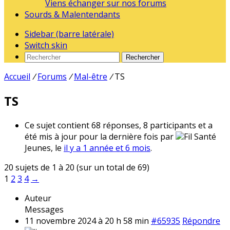
Viens échanger sur nos forums
Sourds & Malentendants
Sidebar (barre latérale)
Switch skin
Rechercher
Accueil
/
Forums
/
Mal-être
/
TS
TS
Ce sujet contient 68 réponses, 8 participants et a
été mis à jour pour la dernière fois par
Fil Santé
Jeunes, le
il y a 1 année et 6 mois
.
20 sujets de 1 à 20 (sur un total de 69)
1
2
3
4
→
Auteur
Messages
11 novembre 2024 à 20 h 58 min
#65935
Répondre