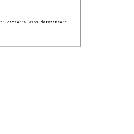
"" cite=""> <ins datetime=""