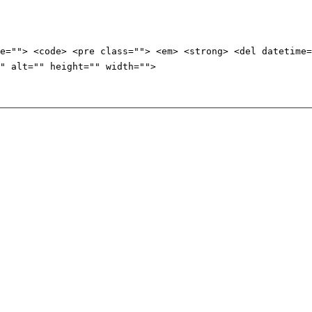
e=""> <code> <pre class=""> <em> <strong> <del datetime=
" alt="" height="" width="">