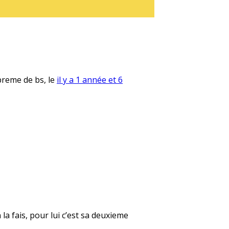
preme de bs, le
il y a 1 année et 6
 la fais, pour lui c’est sa deuxieme