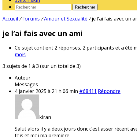
Switch skin
Rechercher
Accueil
/
Forums
/
Amour et Sexualité
/
je l’ai fais avec un a
je l’ai fais avec un ami
Ce sujet contient 2 réponses, 2 participants et a été 
mois
.
3 sujets de 1 à 3 (sur un total de 3)
Auteur
Messages
4 janvier 2025 à 21 h 06 min
#68411
Répondre
kiran
Salut alors il y a deux jours donc c’est asser récent av
fois et moi ma première..