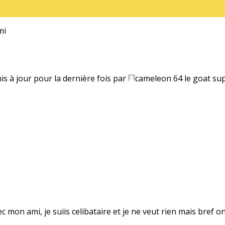
mi
mis à jour pour la dernière fois par
cameleon 64 le goat su
ec mon ami, je suiis celibataire et je ne veut rien mais bref on