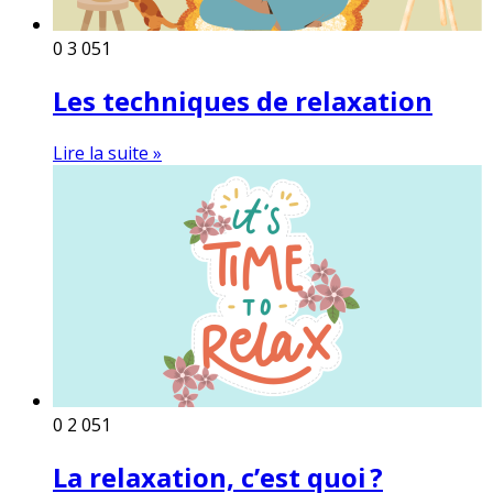
0
3 051
Les techniques de relaxation
Lire la suite »
0
2 051
La relaxation, c’est quoi ?