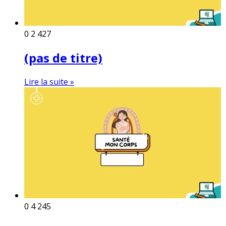
0
2 427
(pas de titre)
Lire la suite »
0
4 245