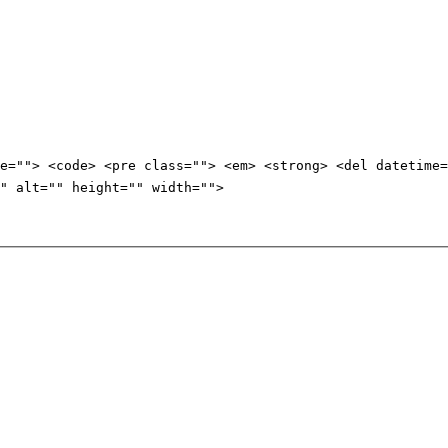
e=""> <code> <pre class=""> <em> <strong> <del datetime=
" alt="" height="" width="">