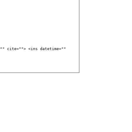
"" cite=""> <ins datetime=""