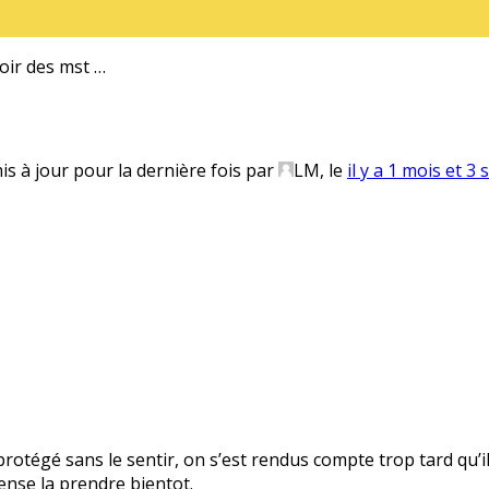
voir des mst …
mis à jour pour la dernière fois par
LM
, le
il y a 1 mois et 3
otégé sans le sentir, on s’est rendus compte trop tard qu’il
pense la prendre bientot.