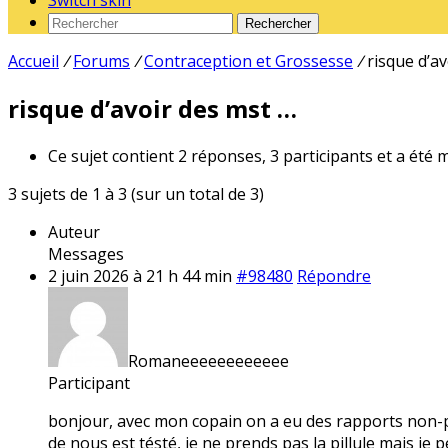
Switch skin
Rechercher
Accueil
/
Forums
/
Contraception et Grossesse
/
risque d’a
risque d’avoir des mst …
Ce sujet contient 2 réponses, 3 participants et a été 
3 sujets de 1 à 3 (sur un total de 3)
Auteur
Messages
2 juin 2026 à 21 h 44 min
#98480
Répondre
Romaneeeeeeeeeeee
Participant
bonjour, avec mon copain on a eu des rapports non-pr
de nous est tésté, je ne prends pas la pillule mais je 