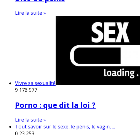
Lire la suite »
Vivre sa sexualité
9
176 577
Porno : que dit la loi ?
Lire la suite »
Tout savoir sur le sexe, le pénis, le vagin, ...
0
23 253