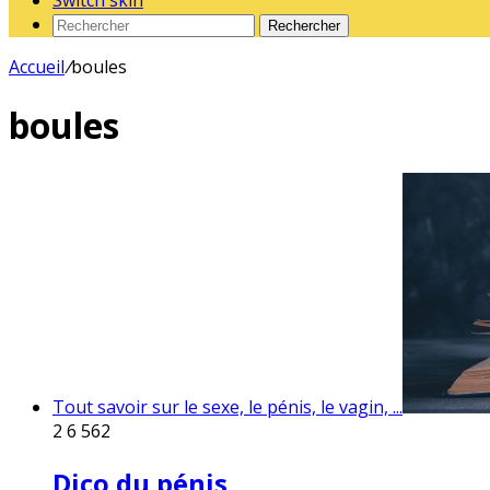
Switch skin
Rechercher
Accueil
/
boules
boules
Tout savoir sur le sexe, le pénis, le vagin, ...
2
6 562
Dico du pénis