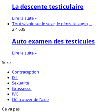
La descente testiculaire
Lire la suite »
Tout savoir sur le sexe, le pénis, le vagin, ...
2
4 635
Auto examen des testicules
Lire la suite »
Sexe
Contraception
IST
Sexualité
Grossesse
IVG
Où trouver de l’aide
Ca va pas