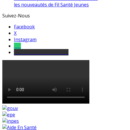
les nouveautés de Fil Santé Jeunes
Suivez-Nous
Facebook
X
Instagram
Tel
sourds et malentendants