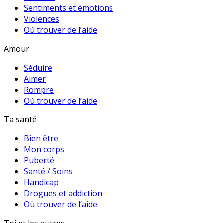
Sentiments et émotions
Violences
Où trouver de l’aide
Amour
Séduire
Aimer
Rompre
Où trouver de l’aide
Ta santé
Bien être
Mon corps
Puberté
Santé / Soins
Handicap
Drogues et addiction
Où trouver de l’aide
Toi et les autres