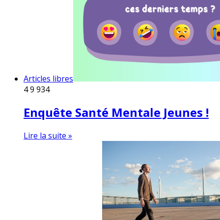
Articles libres
4
9 934
Enquête Santé Mentale Jeunes !
Lire la suite »