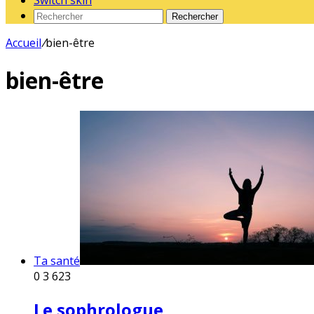
Switch skin
Rechercher
Accueil
/
bien-être
bien-être
Ta santé
0
3 623
Le sophrologue