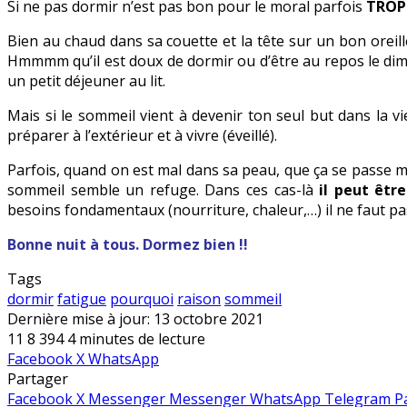
Si ne pas dormir n’est pas bon pour le moral parfois
TROP 
Bien au chaud dans sa couette et la tête sur un bon oreil
Hmmmm qu’il est doux de dormir ou d’être au repos le dim
un petit déjeuner au lit.
Mais si le sommeil vient à devenir ton seul but dans la vi
préparer à l’extérieur et à vivre (éveillé).
Parfois, quand on est mal dans sa peau, que ça se passe mal 
sommeil semble un refuge. Dans ces cas-là
il peut être
besoins fondamentaux (nourriture, chaleur,…) il ne faut pa
Bonne nuit à tous. Dormez bien !!
Tags
dormir
fatigue
pourquoi
raison
sommeil
Dernière mise à jour: 13 octobre 2021
11
8 394
4 minutes de lecture
Facebook
X
WhatsApp
Partager
Facebook
X
Messenger
Messenger
WhatsApp
Telegram
P