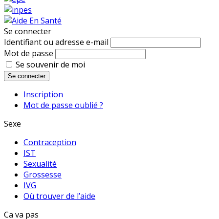
Se connecter
Identifiant ou adresse e-mail
Mot de passe
Se souvenir de moi
Se connecter
Inscription
Mot de passe oublié ?
Sexe
Contraception
IST
Sexualité
Grossesse
IVG
Où trouver de l’aide
Ca va pas