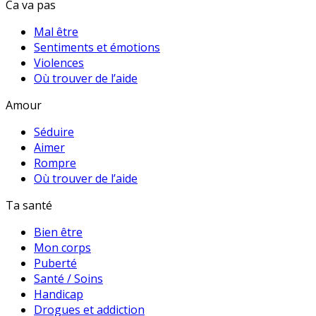
Ca va pas
Mal être
Sentiments et émotions
Violences
Où trouver de l’aide
Amour
Séduire
Aimer
Rompre
Où trouver de l’aide
Ta santé
Bien être
Mon corps
Puberté
Santé / Soins
Handicap
Drogues et addiction