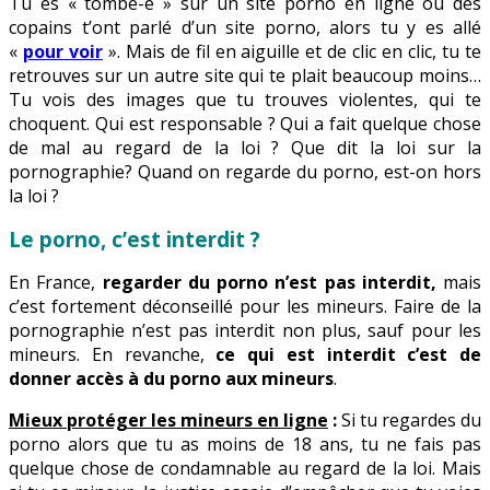
Tu es « tombé-e » sur un site porno en ligne ou des
copains t’ont parlé d’un site porno, alors tu y es allé
«
pour voir
». Mais de fil en aiguille et de clic en clic, tu te
retrouves sur un autre site qui te plait beaucoup moins…
Tu vois des images que tu trouves violentes, qui te
choquent. Qui est responsable ? Qui a fait quelque chose
de mal au regard de la loi ? Que dit la loi sur la
pornographie? Quand on regarde du porno, est-on hors
la loi ?
Le porno, c’est interdit ?
En France,
regarder du porno n’est pas interdit,
mais
c’est fortement déconseillé pour les mineurs. Faire de la
pornographie n’est pas interdit non plus, sauf pour les
mineurs. En revanche,
ce qui est interdit c’est de
donner accès à du porno aux mineurs
.
Mieux protéger les mineurs en ligne
:
Si tu regardes du
porno alors que tu as moins de 18 ans, tu ne fais pas
quelque chose de condamnable au regard de la loi. Mais