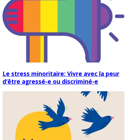
Le stress minoritaire: Vivre avec la peur
d’être agressé-e ou discriminé-e