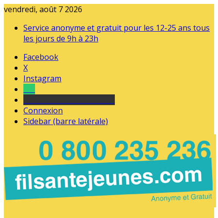
vendredi, août 7 2026
Service anonyme et gratuit pour les 12-25 ans tous
les jours de 9h à 23h
Facebook
X
Instagram
Tel
sourds et malentendants
Connexion
Sidebar (barre latérale)