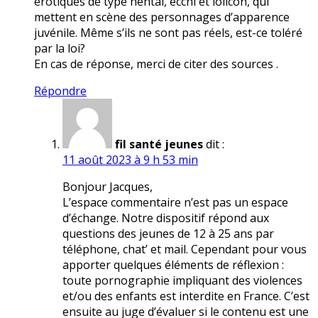
érotiques de type hentai, ecchi et lolicon, qui
mettent en scène des personnages d’apparence
juvénile. Même s’ils ne sont pas réels, est-ce toléré
par la loi?
En cas de réponse, merci de citer des sources .
Répondre
fil santé jeunes
dit :
11 août 2023 à 9 h 53 min
Bonjour Jacques,
L’espace commentaire n’est pas un espace
d’échange. Notre dispositif répond aux
questions des jeunes de 12 à 25 ans par
téléphone, chat’ et mail. Cependant pour vous
apporter quelques éléments de réflexion :
toute pornographie impliquant des violences
et/ou des enfants est interdite en France. C’est
ensuite au juge d’évaluer si le contenu est une